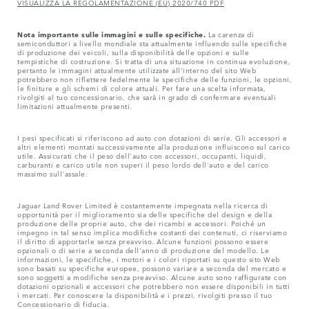
VISUALIZZA LA REGOLAMENTAZIONE (EU) 2020/740 PDF
Nota importante sulle immagini e sulle specifiche.
La carenza di
semiconduttori a livello mondiale sta attualmente influendo sulle specifiche
di produzione dei veicoli, sulla disponibilità delle opzioni e sulle
tempistiche di costruzione. Si tratta di una situazione in continua evoluzione,
pertanto le immagini attualmente utilizzate all'interno del sito Web
potrebbero non riflettere fedelmente le specifiche delle funzioni, le opzioni,
le finiture e gli schemi di colore attuali. Per fare una scelta informata,
rivolgiti al tuo concessionario, che sarà in grado di confermare eventuali
limitazioni attualmente presenti.
I pesi specificati si riferiscono ad auto con dotazioni di serie. Gli accessori e
altri elementi montati successivamente alla produzione influiscono sul carico
utile. Assicurati che il peso dell'auto con accessori, occupanti, liquidi,
carburanti e carico utile non superi il peso lordo dell'auto e del carico
massimo sull'assale.
Jaguar Land Rover Limited è costantemente impegnata nella ricerca di
opportunità per il miglioramento sia delle specifiche del design e della
produzione delle proprie auto, che dei ricambi e accessori. Poiché un
impegno in tal senso implica modifiche costanti dei contenuti, ci riserviamo
il diritto di apportarle senza preavviso. Alcune funzioni possono essere
opzionali o di serie a seconda dell'anno di produzione del modello. Le
informazioni, le specifiche, i motori e i colori riportati su questo sito Web
sono basati su specifiche europee, possono variare a seconda del mercato e
sono soggetti a modifiche senza preavviso. Alcune auto sono raffigurate con
dotazioni opzionali e accessori che potrebbero non essere disponibili in tutti
i mercati. Per conoscere la disponibilità e i prezzi, rivolgiti presso il tuo
Concessionario di fiducia.