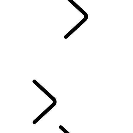
INCONTROL
...
ASSISTENZA
PANORAMICA
DRIVER ASSISTANCE
ASSISTENZA
INCONTROL TERMINI E CONDIZIONI
CONFIGURAZIONE
INFOTAINMENT
SCOPRI PROPRIETÀ