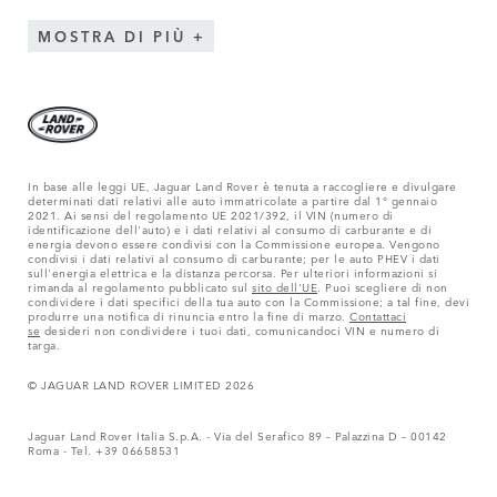
MOSTRA DI PIÙ
In base alle leggi UE, Jaguar Land Rover è tenuta a raccogliere e divulgare
determinati dati relativi alle auto immatricolate a partire dal 1° gennaio
2021. Ai sensi del regolamento UE 2021/392, il VIN (numero di
identificazione dell'auto) e i dati relativi al consumo di carburante e di
energia devono essere condivisi con la Commissione europea. Vengono
condivisi i dati relativi al consumo di carburante; per le auto PHEV i dati
sull'energia elettrica e la distanza percorsa. Per ulteriori informazioni si
rimanda al regolamento pubblicato sul
sito dell'UE
. Puoi scegliere di non
condividere i dati specifici della tua auto con la Commissione; a tal fine, devi
produrre una notifica di rinuncia entro la fine di marzo.
Contattaci
se
desideri non condividere i tuoi dati, comunicandoci VIN e numero di
targa.
© JAGUAR LAND ROVER LIMITED 2026
Jaguar Land Rover Italia S.p.A. - Via del Serafico 89 – Palazzina D – 00142
Roma - Tel. +39 06658531