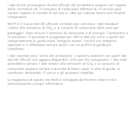
I dati forniti provengono da test ufficiali del produttore eseguiti nel rispetto
delle normative UE. Il consumo di carburante effettivo di un veicolo può
variare rispetto ai risultati di tali test e i dati qui indicati hanno solo finalità
comparative.
WLTP è il nuovo test UE ufficiale utilizzato per calcolare i dati standard
relativi alle emissioni di CO
e ai consumi di carburante delle auto per
2
passeggeri. Esso misura il consumo di carburante e di energia, l'autonomia e
le emissioni. Il processo è progettato per offrire dati più vicini a quelli del
comportamento di guida reale. Vengono testati i veicoli con dotazioni
opzionali e si effettuano test più severi con un profilo di guida più
complesso.
I dati riportati sono "stime del produttore" e saranno sostituiti con quelli dei
test UE ufficiali non appena disponibili. Solo per fini comparativi. I dati reali
potrebbero variare. I dati relativi alle emissioni di CO
e al consumo di
2
carburante possono variare a seconda di fattori quali lo stile di guida, le
condizioni ambientali, il carico e gli accessori installati.
La mappatura di questo sito Web è sviluppata da fornitori esterni ed è
esclusivamente a scopo informativo.