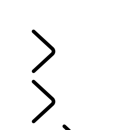
THE LAND ROVER CLUB
ONLINE SERVICE HISTORY
GARANZIA
RITIRO E RICICLO
​​​SISTEMI DI INFOTAINMENT
CAMPAGNE DI RICHIAMO
Italian