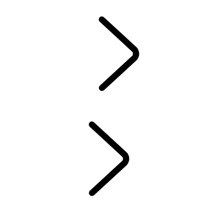
ACCESSORI DISCOVERY
ACCESSORI RANGE ROVER
ASSISTENZA
GARANZIA
MANUTENZIONE
CERCHI E PNEUMATICI INVERNALI
ELECTRIC
LIBRERIA PER I PROPRIETARI
CONTATTI
FAQs