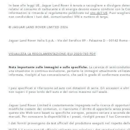
In base alle leggi UE, Jaguar Land Rover è tenuta a raccogliere e divulgare determ
relativi al consumo di carburante e di energia devono essere condivisi con la Comm
informazioni si rimanda al regolamento pubblicato sul
sito dell'UE
. Puoi sceglier
non condividere i tuoi dati, comunicandoci VIN e numero di targa.
© JAGUAR LAND ROVER LIMITED 2026
Jaguar Land Rover Italia S.p.A. - Via del Serafico 89 – Palazzina D – 00142 Roma
VISUALIZZA LA REGOLAMENTAZIONE (EU) 2020/740 PDF
Nota importante sulle immagini e sulle specifiche.
La carenza di semiconduttori
una situazione in continua evoluzione, pertanto le immagini attualmente utilizzate 
informata, rivolgiti al tuo concessionario, che sarà in grado di confermare eventu
I pesi specificati si riferiscono ad auto con dotazioni di serie. Gli accessori e al
non superi il peso lordo dell'auto e del carico massimo sull'assale.
Jaguar Land Rover Limited è costantemente impegnata nella ricerca di opportunità
modifiche costanti dei contenuti, ci riserviamo il diritto di apportarle senza prea
questo sito Web sono basati su specifiche europee, possono variare a seconda del
mercati. Per conoscere la disponibilità e i prezzi, rivolgiti presso il tuo Concessio
I dati forniti provengono da test ufficiali del produttore eseguiti nel rispetto dell
WLTP è il nuovo test UE ufficiale utilizzato per calcolare i dati standard relativi a