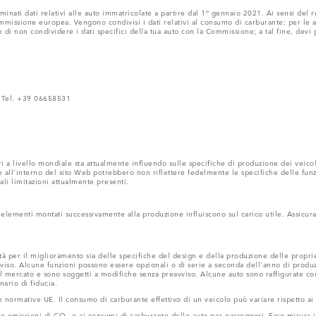
inati dati relativi alle auto immatricolate a partire dal 1° gennaio 2021. Ai sensi del 
issione europea. Vengono condivisi i dati relativi al consumo di carburante; per le auto
e di non condividere i dati specifici della tua auto con la Commissione; a tal fine, devi
 - Tel. +39 06658531
 a livello mondiale sta attualmente influendo sulle specifiche di produzione dei veicoli, 
all'interno del sito Web potrebbero non riflettere fedelmente le specifiche delle funzion
ali limitazioni attualmente presenti.
tri elementi montati successivamente alla produzione influiscono sul carico utile. Assicura
 per il miglioramento sia delle specifiche del design e della produzione delle proprie
vviso. Alcune funzioni possono essere opzionali o di serie a seconda dell'anno di produzi
 mercato e sono soggetti a modifiche senza preavviso. Alcune auto sono raffigurate con 
nario di fiducia.
e normative UE. Il consumo di carburante effettivo di un veicolo può variare rispetto ai ris
lle emissioni di CO
e ai consumi di carburante delle auto per passeggeri. Esso misura i