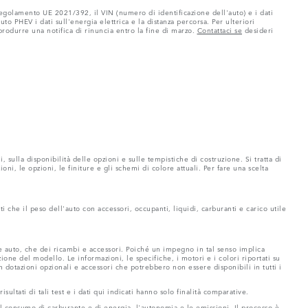
regolamento UE 2021/392, il VIN (numero di identificazione dell'auto) e i dati
 PHEV i dati sull'energia elettrica e la distanza percorsa. Per ulteriori
 produrre una notifica di rinuncia entro la fine di marzo.
Contattaci se
desideri
sulla disponibilità delle opzioni e sulle tempistiche di costruzione. Si tratta di
i, le opzioni, le finiture e gli schemi di colore attuali. Per fare una scelta
ti che il peso dell'auto con accessori, occupanti, liquidi, carburanti e carico utile
 auto, che dei ricambi e accessori. Poiché un impegno in tal senso implica
one del modello. Le informazioni, le specifiche, i motori e i colori riportati su
dotazioni opzionali e accessori che potrebbero non essere disponibili in tutti i
ultati di tali test e i dati qui indicati hanno solo finalità comparative.
l consumo di carburante e di energia, l'autonomia e le emissioni. Il processo è