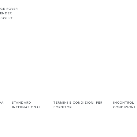
NGE ROVER
FENDER
COVERY
VA
STANDARD
TERMINI E CONDIZIONI PER I
INCONTROL -
INTERNAZIONALI
FORNITORI
CONDIZIONI