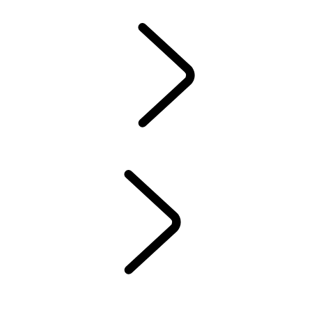
ACCESSORI DISCOVERY
ACCESSORI RANGE ROVER
ASSISTENZA
GARANZIA
MANUTENZIONE
CERCHI E PNEUMATICI INVERNALI
ELECTRIC
LIBRERIA PER I PROPRIETARI
CONTATTI
FAQs