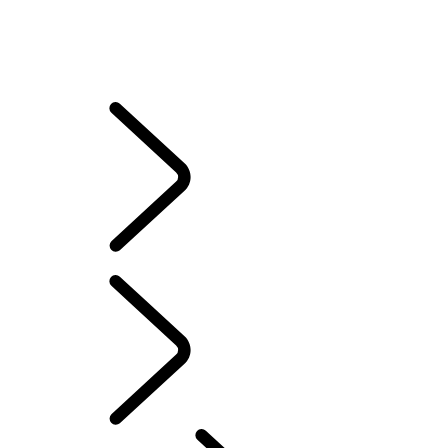
THE LAND ROVER CLUB
ONLINE SERVICE HISTORY
GARANZIA
RITIRO E RICICLO
​​​SISTEMI DI INFOTAINMENT
CAMPAGNE DI RICHIAMO
Italian