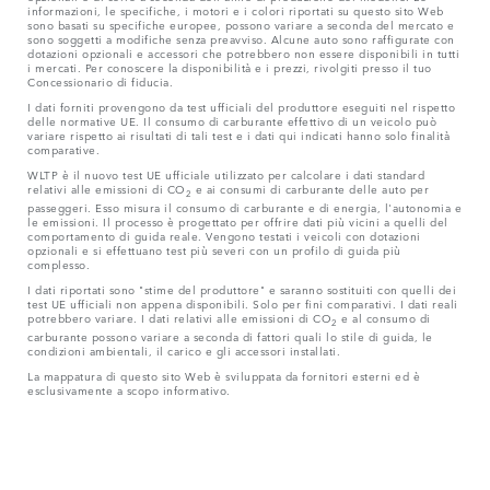
informazioni, le specifiche, i motori e i colori riportati su questo sito Web
sono basati su specifiche europee, possono variare a seconda del mercato e
sono soggetti a modifiche senza preavviso. Alcune auto sono raffigurate con
dotazioni opzionali e accessori che potrebbero non essere disponibili in tutti
i mercati. Per conoscere la disponibilità e i prezzi, rivolgiti presso il tuo
Concessionario di fiducia.
I dati forniti provengono da test ufficiali del produttore eseguiti nel rispetto
delle normative UE. Il consumo di carburante effettivo di un veicolo può
variare rispetto ai risultati di tali test e i dati qui indicati hanno solo finalità
comparative.
WLTP è il nuovo test UE ufficiale utilizzato per calcolare i dati standard
relativi alle emissioni di CO
e ai consumi di carburante delle auto per
2
passeggeri. Esso misura il consumo di carburante e di energia, l'autonomia e
le emissioni. Il processo è progettato per offrire dati più vicini a quelli del
comportamento di guida reale. Vengono testati i veicoli con dotazioni
opzionali e si effettuano test più severi con un profilo di guida più
complesso.
I dati riportati sono "stime del produttore" e saranno sostituiti con quelli dei
test UE ufficiali non appena disponibili. Solo per fini comparativi. I dati reali
potrebbero variare. I dati relativi alle emissioni di CO
e al consumo di
2
carburante possono variare a seconda di fattori quali lo stile di guida, le
condizioni ambientali, il carico e gli accessori installati.
La mappatura di questo sito Web è sviluppata da fornitori esterni ed è
esclusivamente a scopo informativo.