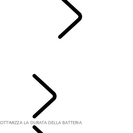
ELECTRIC
...
OTTIMIZZA LA DURATA DELLA BATTERIA
PANORAMICA
CONFIGURA LA TUA AUTO
COME RICARICARE LA TUA AUTO ELETTRICA
MODALITÀ DI GUIDA ELECTRIC HYBRID (PHEV)
OTTIMIZZA LA DURATA DELLA BATTERIA
SCOPRI PROPRIETÀ
OTTIMIZZA LA DURATA DELLA BATTERIA