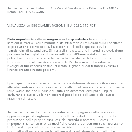
Jaguar Land Rover Italia S.p.A. - Via del Serafico 89 – Palazzina D – 00142
Roma - Tel. +39 06658531
VISUALIZZA LA REGOLAMENTAZIONE (EU) 2020/740 PDF
Nota importante sulle immagini e sulle specifiche.
La carenza di
semiconduttori a livello mondiale sta attualmente influendo sulle specifiche
di produzione dei veicoli, sulla disponibilità delle opzioni e sulle
tempistiche di costruzione. Si tratta di una situazione in continua evoluzione,
pertanto le immagini attualmente utilizzate all'interno del sito Web
potrebbero non riflettere fedelmente le specifiche delle funzioni, le opzioni,
le finiture e gli schemi di colore attuali. Per fare una scelta informata,
rivolgiti al tuo concessionario, che sarà in grado di confermare eventuali
limitazioni attualmente presenti.
I pesi specificati si riferiscono ad auto con dotazioni di serie. Gli accessori e
altri elementi montati successivamente alla produzione influiscono sul carico
utile. Assicurati che il peso dell'auto con accessori, occupanti, liquidi,
carburanti e carico utile non superi il peso lordo dell'auto e del carico
massimo sull'assale.
Jaguar Land Rover Limited è costantemente impegnata nella ricerca di
opportunità per il miglioramento sia delle specifiche del design e della
produzione delle proprie auto, che dei ricambi e accessori. Poiché un
impegno in tal senso implica modifiche costanti dei contenuti, ci riserviamo
il diritto di apportarle senza preavviso. Alcune funzioni possono essere
opzionali o di serie a seconda dell'anno di produzione del modello. Le