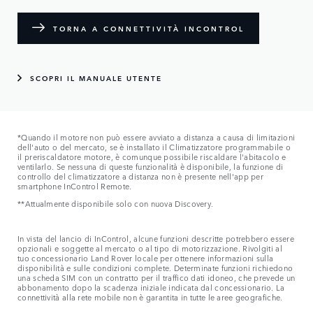
TORNA A CONNETTIVITÀ INCONTROL
SCOPRI IL MANUALE UTENTE
*Quando il motore non può essere avviato a distanza a causa di limitazioni
dell'auto o del mercato, se è installato il Climatizzatore programmabile o
il preriscaldatore motore, è comunque possibile riscaldare l'abitacolo e
ventilarlo. Se nessuna di queste funzionalità è disponibile, la funzione di
controllo del climatizzatore a distanza non è presente nell'app per
smartphone InControl Remote.
**Attualmente disponibile solo con nuova Discovery.
In vista del lancio di InControl, alcune funzioni descritte potrebbero essere
opzionali e soggette al mercato o al tipo di motorizzazione. Rivolgiti al
tuo concessionario Land Rover locale per ottenere informazioni sulla
disponibilità e sulle condizioni complete. Determinate funzioni richiedono
una scheda SIM con un contratto per il traffico dati idoneo, che prevede un
abbonamento dopo la scadenza iniziale indicata dal concessionario. La
connettività alla rete mobile non è garantita in tutte le aree geografiche.