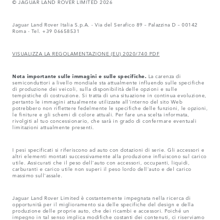
© JAGUAR LAND ROVER LIMITED 2026
Jaguar Land Rover Italia S.p.A. - Via del Serafico 89 – Palazzina D – 00142
Roma - Tel. +39 06658531
VISUALIZZA LA REGOLAMENTAZIONE (EU) 2020/740 PDF
Nota importante sulle immagini e sulle specifiche.
La carenza di
semiconduttori a livello mondiale sta attualmente influendo sulle specifiche
di produzione dei veicoli, sulla disponibilità delle opzioni e sulle
tempistiche di costruzione. Si tratta di una situazione in continua evoluzione,
pertanto le immagini attualmente utilizzate all'interno del sito Web
potrebbero non riflettere fedelmente le specifiche delle funzioni, le opzioni,
le finiture e gli schemi di colore attuali. Per fare una scelta informata,
rivolgiti al tuo concessionario, che sarà in grado di confermare eventuali
limitazioni attualmente presenti.
I pesi specificati si riferiscono ad auto con dotazioni di serie. Gli accessori e
altri elementi montati successivamente alla produzione influiscono sul carico
utile. Assicurati che il peso dell'auto con accessori, occupanti, liquidi,
carburanti e carico utile non superi il peso lordo dell'auto e del carico
massimo sull'assale.
Jaguar Land Rover Limited è costantemente impegnata nella ricerca di
opportunità per il miglioramento sia delle specifiche del design e della
produzione delle proprie auto, che dei ricambi e accessori. Poiché un
impegno in tal senso implica modifiche costanti dei contenuti, ci riserviamo