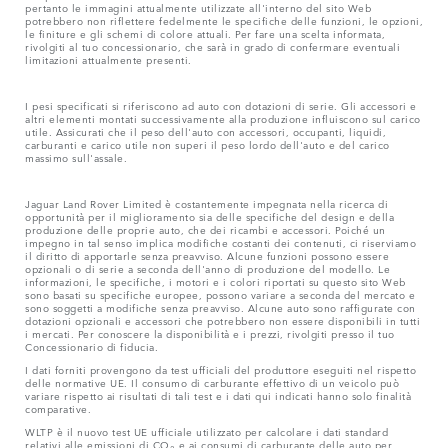
pertanto le immagini attualmente utilizzate all'interno del sito Web
potrebbero non riflettere fedelmente le specifiche delle funzioni, le opzioni,
le finiture e gli schemi di colore attuali. Per fare una scelta informata,
rivolgiti al tuo concessionario, che sarà in grado di confermare eventuali
limitazioni attualmente presenti.
I pesi specificati si riferiscono ad auto con dotazioni di serie. Gli accessori e
altri elementi montati successivamente alla produzione influiscono sul carico
utile. Assicurati che il peso dell'auto con accessori, occupanti, liquidi,
carburanti e carico utile non superi il peso lordo dell'auto e del carico
massimo sull'assale.
Jaguar Land Rover Limited è costantemente impegnata nella ricerca di
opportunità per il miglioramento sia delle specifiche del design e della
produzione delle proprie auto, che dei ricambi e accessori. Poiché un
impegno in tal senso implica modifiche costanti dei contenuti, ci riserviamo
il diritto di apportarle senza preavviso. Alcune funzioni possono essere
opzionali o di serie a seconda dell'anno di produzione del modello. Le
informazioni, le specifiche, i motori e i colori riportati su questo sito Web
sono basati su specifiche europee, possono variare a seconda del mercato e
sono soggetti a modifiche senza preavviso. Alcune auto sono raffigurate con
dotazioni opzionali e accessori che potrebbero non essere disponibili in tutti
i mercati. Per conoscere la disponibilità e i prezzi, rivolgiti presso il tuo
Concessionario di fiducia.
I dati forniti provengono da test ufficiali del produttore eseguiti nel rispetto
delle normative UE. Il consumo di carburante effettivo di un veicolo può
variare rispetto ai risultati di tali test e i dati qui indicati hanno solo finalità
comparative.
WLTP è il nuovo test UE ufficiale utilizzato per calcolare i dati standard
relativi alle emissioni di CO
e ai consumi di carburante delle auto per