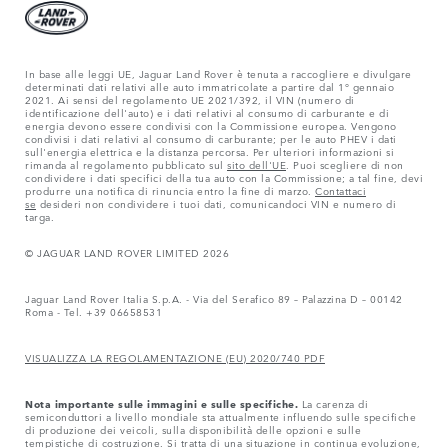
In base alle leggi UE, Jaguar Land Rover è tenuta a raccogliere e divulgare
determinati dati relativi alle auto immatricolate a partire dal 1° gennaio
2021. Ai sensi del regolamento UE 2021/392, il VIN (numero di
identificazione dell'auto) e i dati relativi al consumo di carburante e di
energia devono essere condivisi con la Commissione europea. Vengono
condivisi i dati relativi al consumo di carburante; per le auto PHEV i dati
sull'energia elettrica e la distanza percorsa. Per ulteriori informazioni si
rimanda al regolamento pubblicato sul
sito dell'UE
. Puoi scegliere di non
condividere i dati specifici della tua auto con la Commissione; a tal fine, devi
produrre una notifica di rinuncia entro la fine di marzo.
Contattaci
se
desideri non condividere i tuoi dati, comunicandoci VIN e numero di
targa.
© JAGUAR LAND ROVER LIMITED 2026
Jaguar Land Rover Italia S.p.A. - Via del Serafico 89 – Palazzina D – 00142
Roma - Tel. +39 06658531
VISUALIZZA LA REGOLAMENTAZIONE (EU) 2020/740 PDF
Nota importante sulle immagini e sulle specifiche.
La carenza di
semiconduttori a livello mondiale sta attualmente influendo sulle specifiche
di produzione dei veicoli, sulla disponibilità delle opzioni e sulle
tempistiche di costruzione. Si tratta di una situazione in continua evoluzione,