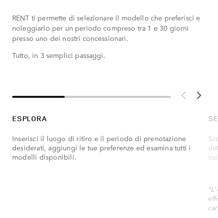
RENT ti permette di selezionare il modello che preferisci e
noleggiarlo per un periodo compreso tra 1 e 30 giorni
presso uno dei nostri concessionari.
Tutto, in 3 semplici passaggi.
ESPLORA
SE
Inserisci il luogo di ritiro e il periodo di prenotazione
Sce
desiderati, aggiungi le tue preferenze ed esamina tutti i
det
modelli disponibili.
cui
*L
eff
car