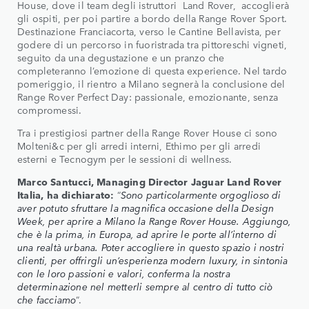
House, dove il team degli istruttori Land Rover, accoglierà
gli ospiti, per poi partire a bordo della Range Rover Sport.
Destinazione Franciacorta, verso le Cantine Bellavista, per
godere di un percorso in fuoristrada tra pittoreschi vigneti,
seguito da una degustazione e un pranzo che
completeranno l’emozione di questa experience. Nel tardo
pomeriggio, il rientro a Milano segnerà la conclusione del
Range Rover Perfect Day: passionale, emozionante, senza
compromessi.
Tra i prestigiosi partner della Range Rover House ci sono
Molteni&c per gli arredi interni, Ethimo per gli arredi
esterni e Tecnogym per le sessioni di wellness.
Marco Santucci, Managing Director Jaguar Land Rover
Italia, ha dichiarato:
“
Sono particolarmente orgoglioso di
aver potuto sfruttare la magnifica occasione della Design
Week, per aprire a Milano la Range Rover House. Aggiungo,
che è la prima, in Europa, ad aprire le porte all’interno di
una realtà urbana. Poter accogliere in questo spazio i nostri
clienti, per offrirgli un’esperienza modern luxury, in sintonia
con le loro passioni e valori, conferma la nostra
determinazione nel metterli sempre al centro di tutto ciò
che facciamo
”.