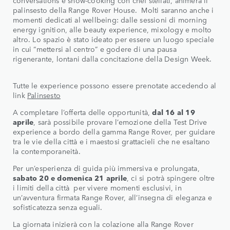
conversations e show-cooking con chef stellati, animerà il
palinsesto della Range Rover House. Molti saranno anche i
momenti dedicati al wellbeing: dalle sessioni di morning
energy ignition, alle beauty experience, mixology e molto
altro. Lo spazio è stato ideato per essere un luogo speciale
in cui “mettersi al centro” e godere di una pausa
rigenerante, lontani dalla concitazione della Design Week.
Tutte le experience possono essere prenotate accedendo al
link
Palinsesto
A completare l’offerta delle opportunità,
dal 16 al 19
aprile
, sarà possibile provare l’emozione della Test Drive
experience a bordo della gamma Range Rover, per guidare
tra le vie della città e i maestosi grattacieli che ne esaltano
la contemporaneità.
Per un’esperienza di guida più immersiva e prolungata,
sabato 20 e domenica 21 aprile
, ci si potrà spingere oltre
i limiti della città per vivere momenti esclusivi, in
un’avventura firmata Range Rover, all’insegna di eleganza e
sofisticatezza senza eguali.
La giornata inizierà con la colazione alla Range Rover