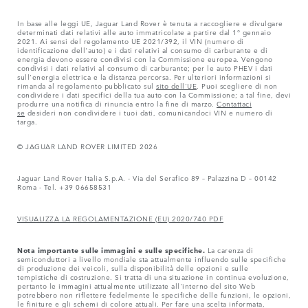
In base alle leggi UE, Jaguar Land Rover è tenuta a raccogliere e divulgare
determinati dati relativi alle auto immatricolate a partire dal 1° gennaio
2021. Ai sensi del regolamento UE 2021/392, il VIN (numero di
identificazione dell'auto) e i dati relativi al consumo di carburante e di
energia devono essere condivisi con la Commissione europea. Vengono
condivisi i dati relativi al consumo di carburante; per le auto PHEV i dati
sull'energia elettrica e la distanza percorsa. Per ulteriori informazioni si
rimanda al regolamento pubblicato sul
sito dell'UE
. Puoi scegliere di non
condividere i dati specifici della tua auto con la Commissione; a tal fine, devi
produrre una notifica di rinuncia entro la fine di marzo.
Contattaci
se
desideri non condividere i tuoi dati, comunicandoci VIN e numero di
targa.
© JAGUAR LAND ROVER LIMITED 2026
Jaguar Land Rover Italia S.p.A. - Via del Serafico 89 – Palazzina D – 00142
Roma - Tel. +39 06658531
VISUALIZZA LA REGOLAMENTAZIONE (EU) 2020/740 PDF
Nota importante sulle immagini e sulle specifiche.
La carenza di
semiconduttori a livello mondiale sta attualmente influendo sulle specifiche
di produzione dei veicoli, sulla disponibilità delle opzioni e sulle
tempistiche di costruzione. Si tratta di una situazione in continua evoluzione,
pertanto le immagini attualmente utilizzate all'interno del sito Web
potrebbero non riflettere fedelmente le specifiche delle funzioni, le opzioni,
le finiture e gli schemi di colore attuali. Per fare una scelta informata,