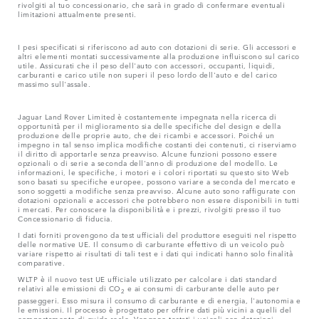
rivolgiti al tuo concessionario, che sarà in grado di confermare eventuali
limitazioni attualmente presenti.
I pesi specificati si riferiscono ad auto con dotazioni di serie. Gli accessori e
altri elementi montati successivamente alla produzione influiscono sul carico
utile. Assicurati che il peso dell'auto con accessori, occupanti, liquidi,
carburanti e carico utile non superi il peso lordo dell'auto e del carico
massimo sull'assale.
Jaguar Land Rover Limited è costantemente impegnata nella ricerca di
opportunità per il miglioramento sia delle specifiche del design e della
produzione delle proprie auto, che dei ricambi e accessori. Poiché un
impegno in tal senso implica modifiche costanti dei contenuti, ci riserviamo
il diritto di apportarle senza preavviso. Alcune funzioni possono essere
opzionali o di serie a seconda dell'anno di produzione del modello. Le
informazioni, le specifiche, i motori e i colori riportati su questo sito Web
sono basati su specifiche europee, possono variare a seconda del mercato e
sono soggetti a modifiche senza preavviso. Alcune auto sono raffigurate con
dotazioni opzionali e accessori che potrebbero non essere disponibili in tutti
i mercati. Per conoscere la disponibilità e i prezzi, rivolgiti presso il tuo
Concessionario di fiducia.
I dati forniti provengono da test ufficiali del produttore eseguiti nel rispetto
delle normative UE. Il consumo di carburante effettivo di un veicolo può
variare rispetto ai risultati di tali test e i dati qui indicati hanno solo finalità
comparative.
WLTP è il nuovo test UE ufficiale utilizzato per calcolare i dati standard
relativi alle emissioni di CO
e ai consumi di carburante delle auto per
2
passeggeri. Esso misura il consumo di carburante e di energia, l'autonomia e
le emissioni. Il processo è progettato per offrire dati più vicini a quelli del
comportamento di guida reale. Vengono testati i veicoli con dotazioni