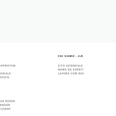
CHI SIAMO - JLR
ROPRIETARI
SITO AZIENDALE
NEWS ED EVENTI
RADALE
LAVORA CON NOI
RVIZIO
NGE ROVER
FENDER
COVERY