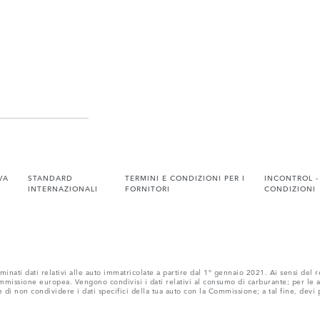
VA
STANDARD
TERMINI E CONDIZIONI PER I
INCONTROL -
INTERNAZIONALI
FORNITORI
CONDIZIONI
inati dati relativi alle auto immatricolate a partire dal 1° gennaio 2021. Ai sensi del 
issione europea. Vengono condivisi i dati relativi al consumo di carburante; per le auto
e di non condividere i dati specifici della tua auto con la Commissione; a tal fine, devi