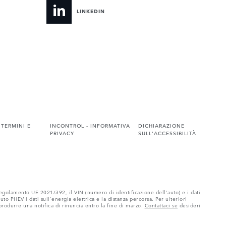
LINKEDIN
 TERMINI E
INCONTROL - INFORMATIVA
DICHIARAZIONE
PRIVACY
SULL'ACCESSIBILITÀ
regolamento UE 2021/392, il VIN (numero di identificazione dell'auto) e i dati
 PHEV i dati sull'energia elettrica e la distanza percorsa. Per ulteriori
 produrre una notifica di rinuncia entro la fine di marzo.
Contattaci se
desideri