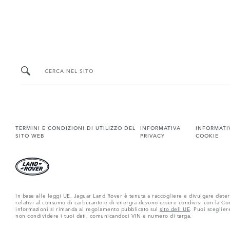
CERCA NEL SITO
TERMINI E CONDIZIONI DI UTILIZZO DEL
INFORMATIVA
INFORMATI
SITO WEB
PRIVACY
COOKIE
In base alle leggi UE, Jaguar Land Rover è tenuta a raccogliere e divulgare determ
relativi al consumo di carburante e di energia devono essere condivisi con la Comm
informazioni si rimanda al regolamento pubblicato sul
sito dell'UE
. Puoi sceglier
non condividere i tuoi dati, comunicandoci VIN e numero di targa.