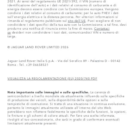
2021. Ai sensi del regolamento UE 2021/392, il VIN (numero di
identificazione dell'auto) e i dati relativi al consumo di carburante e di
energia devono essere condivisi con la Commissione europea. Vengono
condivisi i dati relativi al consumo di carburante; per le auto PHEV i dati
sull'energia elettrica e la distanza percorsa. Per ulteriori informazioni si
rimanda al regolamento pubblicato sul
sito dell'UE
. Puoi scegliere di non
condividere i dati specifici della tua auto con la Commissione; a tal fine, devi
produrre una notifica di rinuncia entro la fine di marzo.
Contattaci
se
desideri non condividere i tuoi dati, comunicandoci VIN e numero di
targa.
© JAGUAR LAND ROVER LIMITED 2026
Jaguar Land Rover Italia S.p.A. - Via del Serafico 89 – Palazzina D – 00142
Roma - Tel. +39 06658531
VISUALIZZA LA REGOLAMENTAZIONE (EU) 2020/740 PDF
Nota importante sulle immagini e sulle specifiche.
La carenza di
semiconduttori a livello mondiale sta attualmente influendo sulle specifiche
di produzione dei veicoli, sulla disponibilità delle opzioni e sulle
tempistiche di costruzione. Si tratta di una situazione in continua evoluzione,
pertanto le immagini attualmente utilizzate all'interno del sito Web
potrebbero non riflettere fedelmente le specifiche delle funzioni, le opzioni,
le finiture e gli schemi di colore attuali. Per fare una scelta informata,
rivolgiti al tuo concessionario, che sarà in grado di confermare eventuali
limitazioni attualmente presenti.