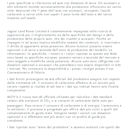
I pesi specificati si riferiscono ad auto con dotazioni di serie. Gli accessori e
altri elementi montati successivamente alla produzione influiscono sul carico
utile. Assicurati che il peso dell'auto con accessori, occupanti, liquidi,
carburanti e carico utile non superi il peso lordo dell'auto e del carico
massimo sull'assale.
Jaguar Land Rover Limited è costantemente impegnata nella ricerca di
opportunità per il miglioramento sia delle specifiche del design e della
produzione delle proprie auto, che dei ricambi e accessori. Poiché un
impegno in tal senso implica modifiche costanti dei contenuti, ci riserviamo
il diritto di apportarle senza preavviso. Alcune funzioni possono essere
opzionali o di serie a seconda dell'anno di produzione del modello. Le
informazioni, le specifiche, i motori e i colori riportati su questo sito Web
sono basati su specifiche europee, possono variare a seconda del mercato e
sono soggetti a modifiche senza preavviso. Alcune auto sono raffigurate con
dotazioni opzionali e accessori che potrebbero non essere disponibili in tutti
i mercati. Per conoscere la disponibilità e i prezzi, rivolgiti presso il tuo
Concessionario di fiducia.
I dati forniti provengono da test ufficiali del produttore eseguiti nel rispetto
delle normative UE. Il consumo di carburante effettivo di un veicolo può
variare rispetto ai risultati di tali test e i dati qui indicati hanno solo finalità
comparative.
WLTP è il nuovo test UE ufficiale utilizzato per calcolare i dati standard
relativi alle emissioni di CO
e ai consumi di carburante delle auto per
2
passeggeri. Esso misura il consumo di carburante e di energia, l'autonomia e
le emissioni. Il processo è progettato per offrire dati più vicini a quelli del
comportamento di guida reale. Vengono testati i veicoli con dotazioni
opzionali e si effettuano test più severi con un profilo di guida più
complesso.
I dati riportati sono "stime del produttore" e saranno sostituiti con quelli dei